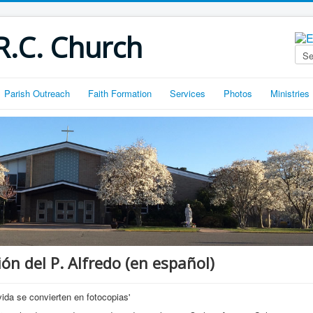
R.C. Church
Parish Outreach
Faith Formation
Services
Photos
Ministries
ión del P. Alfredo (en español)
ida se convierten en fotocopias'