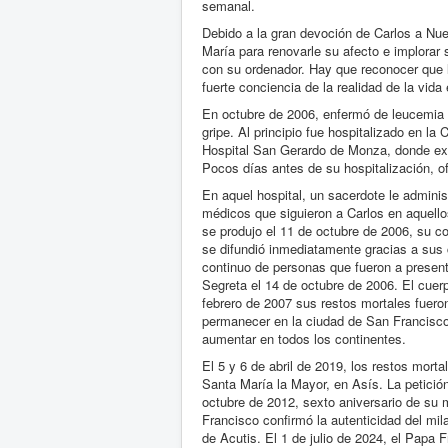
semanal.
Debido a la gran devoción de Carlos a Nue
María para renovarle su afecto e implorar
con su ordenador. Hay que reconocer que l
fuerte conciencia de la realidad de la vid
En octubre de 2006, enfermó de leucemia d
gripe. Al principio fue hospitalizado en la 
Hospital San Gerardo de Monza, donde exis
Pocos días antes de su hospitalización, ofr
En aquel hospital, un sacerdote le admini
médicos que siguieron a Carlos en aquello
se produjo el 11 de octubre de 2006, su co
se difundió inmediatamente gracias a sus 
continuo de personas que fueron a presenta
Segreta el 14 de octubre de 2006. El cuerp
febrero de 2007 sus restos mortales fuero
permanecer en la ciudad de San Francisc
aumentar en todos los continentes.
El 5 y 6 de abril de 2019, los restos mort
Santa María la Mayor, en Asís. La petici
octubre de 2012, sexto aniversario de su 
Francisco confirmó la autenticidad del mil
de Acutis. El 1 de julio de 2024, el Papa 