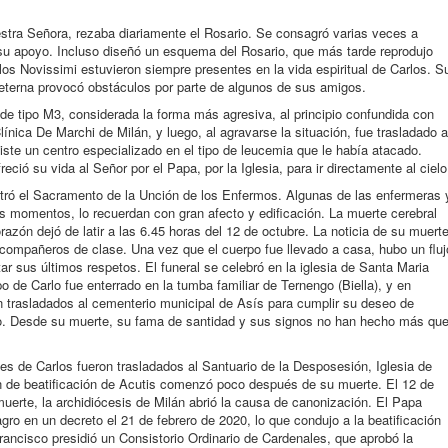
stra Señora, rezaba diariamente el Rosario. Se consagró varias veces a
 su apoyo. Incluso diseñó un esquema del Rosario, que más tarde reprodujo
os Novissimi estuvieron siempre presentes en la vida espiritual de Carlos. S
a eterna provocó obstáculos por parte de algunos de sus amigos.
e tipo M3, considerada la forma más agresiva, al principio confundida con
Clínica De Marchi de Milán, y luego, al agravarse la situación, fue trasladado a
te un centro especializado en el tipo de leucemia que le había atacado.
eció su vida al Señor por el Papa, por la Iglesia, para ir directamente al cielo
stró el Sacramento de la Unción de los Enfermos. Algunas de las enfermeras 
s momentos, lo recuerdan con gran afecto y edificación. La muerte cerebral
razón dejó de latir a las 6.45 horas del 12 de octubre. La noticia de su muert
compañeros de clase. Una vez que el cuerpo fue llevado a casa, hubo un fluj
r sus últimos respetos. El funeral se celebró en la iglesia de Santa Maria
o de Carlo fue enterrado en la tumba familiar de Ternengo (Biella), y en
n trasladados al cementerio municipal de Asís para cumplir su deseo de
o. Desde su muerte, su fama de santidad y sus signos no han hecho más qu
ales de Carlos fueron trasladados al Santuario de la Desposesión, Iglesia de
ón de beatificación de Acutis comenzó poco después de su muerte. El 12 de
muerte, la archidiócesis de Milán abrió la causa de canonización. El Papa
agro en un decreto el 21 de febrero de 2020, lo que condujo a la beatificación
Francisco presidió un Consistorio Ordinario de Cardenales, que aprobó la