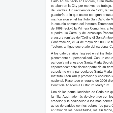
Carlo Acutis nació en Londres, Gran Breta
estaban en la City por motivos de trabajo
de Londres. En septiembre de 1991, la fami
guardería, a la que asiste con gran entusi
matricularon en el Instituto San Carlo de 
la escuela primaria del Instituto Tommase
de 1998 recibió la Primera Comunión, antes
el padre Ilio Carrai, y del arzobispo Pasq
clausura romitas dell'Ordine di Sant'Amb
Confirmación, el 24 de mayo de 2003, le f
Testore, antiguo secretario del cardenal C
A los catorce años, ingresó en el instituto
plenamente su personalidad. Con un estudi
parroquia milanesa de Santa Maria Segreta
espontáneamente dedicar parte de su tiem
catecismo en la parroquia de Santa Maria
Instituto León XIII y promovió y coordinó
nacional. Pasó todo el verano de 2006 dis
Pontificia Academia Cultorum Martyrum.
Una de las particularidades de Carlo era 
familia. Aquí, además de divertirse con lo
creación y la dedicación a los más pobres
actos de caridad con los pobres fue para 
en favor de los necesitados, los sin techo