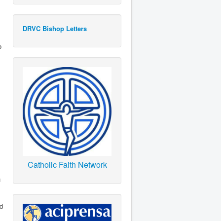
DRVC Bishop Letters
o
Catholic Faith Network
u
ad